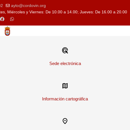
92
ayto@cordovin.org
es, Miércoles y Viernes: De 10.00 a 14.00; Jueves: De 16.00 a 20.00
ads_click
Sede electrónica
map
Información cartográfica
location_on