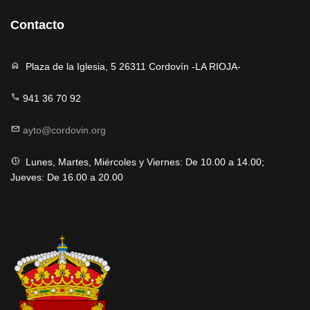
Contacto
home
Plaza de la Iglesia, 5 26311 Cordovín -LA RIOJA-
call
941 36 70 92
mail
ayto@cordovin.org
nest_clock_farsight_analog
Lunes, Martes, Miércoles y Viernes: De 10.00 a 14.00;
Jueves: De 16.00 a 20.00